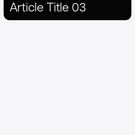
Article Title 03
Lorem Ipsum
Lorem ipsum dolor sit amet, consectetur adipiscing elit, 
sed do eiusmod tempor incididunt ut labore et dolore 
magna aliqua. Ut enim ad minim veniam, quis nostrud 
exercitation ullamco laboris nisi ut aliquip ex ea commodo 
consequat.